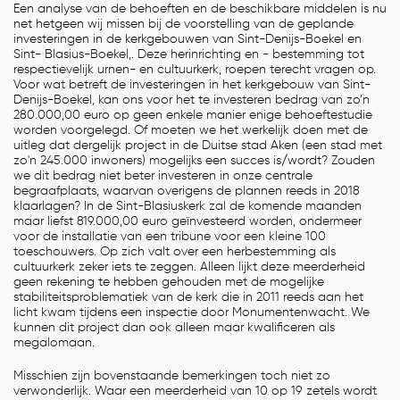
Een analyse van de behoeften en de beschikbare middelen is nu
net hetgeen wij missen bij de voorstelling van de geplande
investeringen in de kerkgebouwen van Sint-Denijs-Boekel en
Sint- Blasius-Boekel,. Deze herinrichting en - bestemming tot
respectievelijk urnen- en cultuurkerk, roepen terecht vragen op.
Voor wat betreft de investeringen in het kerkgebouw van Sint-
Denijs-Boekel, kan ons voor het te investeren bedrag van zo’n
280.000,00 euro op geen enkele manier enige behoeftestudie
worden voorgelegd. Of moeten we het werkelijk doen met de
uitleg dat dergelijk project in de Duitse stad Aken (een stad met
zo'n 245.000 inwoners) mogelijks een succes is/wordt? Zouden
we dit bedrag niet beter investeren in onze centrale
begraafplaats, waarvan overigens de plannen reeds in 2018
klaarlagen? In de Sint-Blasiuskerk zal de komende maanden
maar liefst 819.000,00 euro geïnvesteerd worden, ondermeer
voor de installatie van een tribune voor een kleine 100
toeschouwers. Op zich valt over een herbestemming als
cultuurkerk zeker iets te zeggen. Alleen lijkt deze meerderheid
geen rekening te hebben gehouden met de mogelijke
stabiliteitsproblematiek van de kerk die in 2011 reeds aan het
licht kwam tijdens een inspectie door Monumentenwacht. We
kunnen dit project dan ook alleen maar kwalificeren als
megalomaan.
Misschien zijn bovenstaande bemerkingen toch niet zo
verwonderlijk. Waar een meerderheid van 10 op 19 zetels wordt