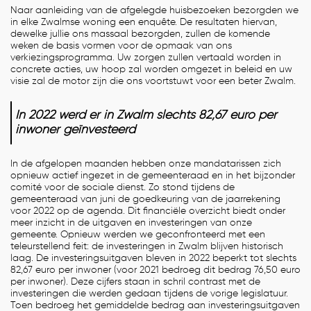
Naar aanleiding van de afgelegde huisbezoeken bezorgden we
in elke Zwalmse woning een enquête. De resultaten hiervan,
dewelke jullie ons massaal bezorgden, zullen de komende
weken de basis vormen voor de opmaak van ons
verkiezingsprogramma. Uw zorgen zullen vertaald worden in
concrete acties, uw hoop zal worden omgezet in beleid en uw
visie zal de motor zijn die ons voortstuwt voor een beter Zwalm.
In 2022 werd er in Zwalm slechts 82,67 euro per
inwoner geïnvesteerd
In de afgelopen maanden hebben onze mandatarissen zich
opnieuw actief ingezet in de gemeenteraad en in het bijzonder
comité voor de sociale dienst. Zo stond tijdens de
gemeenteraad van juni de goedkeuring van de jaarrekening
voor 2022 op de agenda. Dit financiële overzicht biedt onder
meer inzicht in de uitgaven en investeringen van onze
gemeente. Opnieuw werden we geconfronteerd met een
teleurstellend feit: de investeringen in Zwalm blijven historisch
laag. De investeringsuitgaven bleven in 2022 beperkt tot slechts
82,67 euro per inwoner (voor 2021 bedroeg dit bedrag 76,50 euro
per inwoner). Deze cijfers staan in schril contrast met de
investeringen die werden gedaan tijdens de vorige legislatuur.
Toen bedroeg het gemiddelde bedrag aan investeringsuitgaven