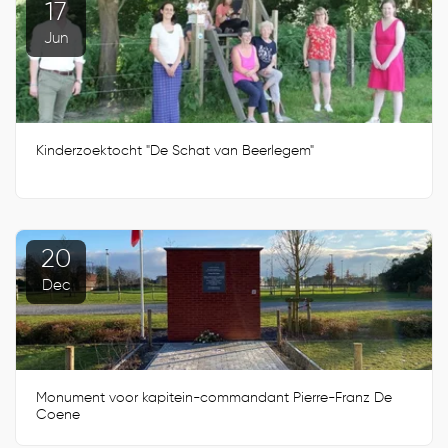
17
Jun
Kinderzoektocht "De Schat van Beerlegem"
20
Dec
Monument voor kapitein-commandant Pierre-Franz De
Coene