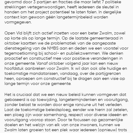
gevormd door 3 partijen en fracties die maar liefst 7 politieke
strekkingen vertegenwoordigen, heeft iedereen de sleutel in
handen om het project potentieel te laten falen. In dergelijke
context kan gewoon géén langetermijnbeleid worden
vormgegeven.
Open Vld blijft zich actief inzetten voor een beter Zwalm, zowel
op korte als op lange termijn. Op de laatste gemeenteraad in
oktober kaartten we de problematiek van de aangepaste
dienstregeling van de NMBS aan en deden we een voorstel voor
tegemoetkoming bij school- en publiekzwemmen. We denken
proactief en constructief mee voor positieve veranderingen in
onze gemeente. Vanaf oktober volgend jaar kan een nieuw
hoofdstuk aanbreken voor Zwalm. Ik wil dan ook alle huidige en
toekomstige mandatarissen, vandaag, over de partijgrenzen
heen, oproepen om constructief bij te dragen aan een visie op
lange termijn voor onze gemeente.
Het is cruciaal dat we een nieuw beleid kunnen vormgeven dat
gebaseerd is op toewijding, langetermijndenken en vooruitgang,
zonder belast te worden door enige rancune uit het verleden.
Laat de toekomstige beleidsploeg, eender wie hierin zal zetelen,
een ploeg zijn waar samenhang, respect voor diverse ideeën en
vooruitgang voorop staan. Door te focussen op gezamenlijke
doelen en het welzijn van elk van onze inwoners, kunnen we
Zwalm laten groeien tot een plek waar iedereen (opnieuw) trots