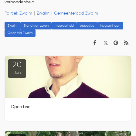
verbondenheid.
Politiek Zwalm
Zwalm
Gemeenteraad Zwalm
Zwalm
Stand van zaken
meerderheid
oppositie
investeringen
Open Vld Zwalm
20
Jun
Open brief