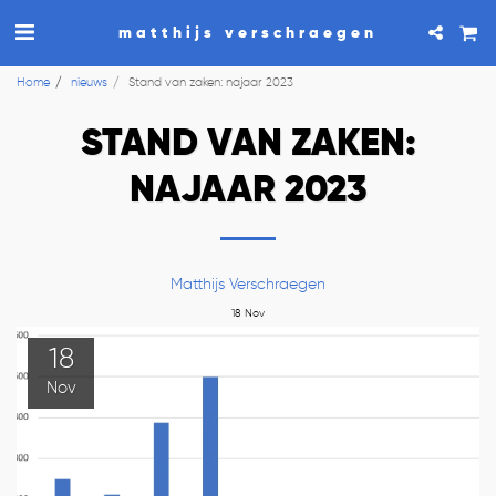
matthijs verschraegen
Home
nieuws
Stand van zaken: najaar 2023
STAND VAN ZAKEN:
NAJAAR 2023
Matthijs Verschraegen
18
Nov
18
Nov